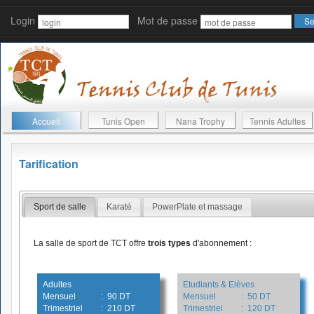
Login
Mot de passe
Accueil
Tunis Open
Nana Trophy
Tennis Adultes
Tarification
Sport de salle
Karaté
PowerPlate et massage
La salle de sport de TCT offre
trois types
d'abonnement :
Adultes
Etudiants & Elèves
Mensuel
: 90 DT
Mensuel
: 50 DT
Trimestriel
: 210 DT
Trimestriel
: 120 DT