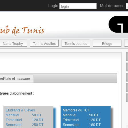
Login
Mot de passe
Nana Trophy
Tennis Adultes
Tennis Jeunes
Bridge
erPlate et massage
 types
d'abonnement :
Etudiants & Elèves
Membres du TCT
Mensuel
: 50 DT
Mensuel
: 50 DT
Trimestriel
: 120 DT
Trimestriel
: 120 DT
Semestriel
: 250 DT
Semestriel
: 180 DT