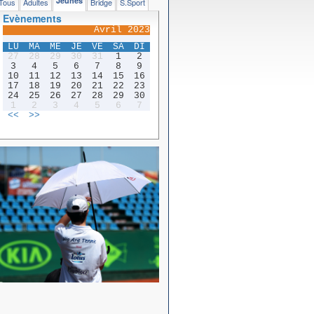
Jeunes
Tous
Adultes
Bridge
S.Sport
Evènements
Avril 2023
LU
MA
ME
JE
VE
SA
DI
27
28
29
30
31
1
2
3
4
5
6
7
8
9
10
11
12
13
14
15
16
17
18
19
20
21
22
23
24
25
26
27
28
29
30
1
2
3
4
5
6
7
<<
>>