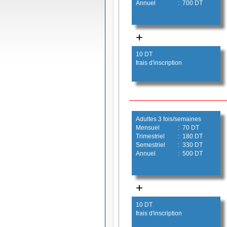
Annuel
: 700 DT
+
10 DT
frais d'inscription
Adultes 3 fois/semaines
Mensuel
: 70 DT
Trimestriel
: 180 DT
Semestriel
: 330 DT
Annuel
: 500 DT
+
10 DT
frais d'inscription