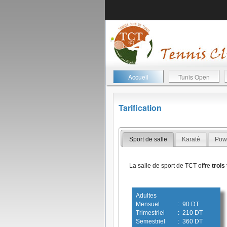
Accueil
Tunis Open
Tarification
Sport de salle
Karaté
Pow
La salle de sport de TCT offre
trois
Adultes
Mensuel
: 90 DT
Trimestriel
: 210 DT
Semestriel
: 360 DT