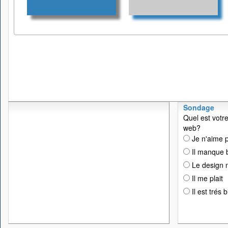
Sondage
Quel est votre
web?
Je n'aime p
Il manque 
Le design n
Il me plait
Il est trés 