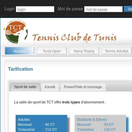
Login
Mot de passe
Accueil
Tunis Open
Nana Trophy
Tennis Adultes
Tarification
Sport de salle
Karaté
PowerPlate et massage
La salle de sport de TCT offre
trois types
d'abonnement :
Adultes
Etudiants & Elèves
Mensuel
: 90 DT
Mensuel
: 50 DT
Trimestriel
: 210 DT
Trimestriel
: 120 DT