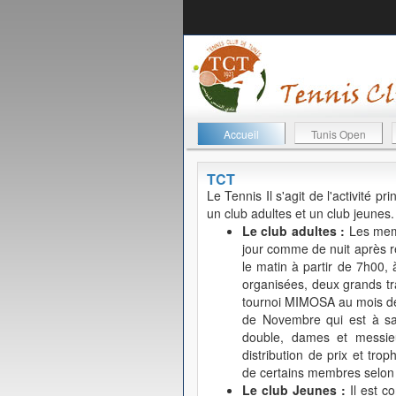
Accueil
Tunis Open
TCT
Le Tennis
Il s'agit de l'activité 
un club adultes et un club jeunes.
Le club adultes :
Les memb
jour comme de nuit après rés
le matin à partir de 7h00, à
organisées, deux grands tr
tournoi MIMOSA au mois de 
de Novembre qui est à sa 
double, dames et messieu
distribution de prix et trop
de certains membres selon d
Le club Jeunes :
Il est c