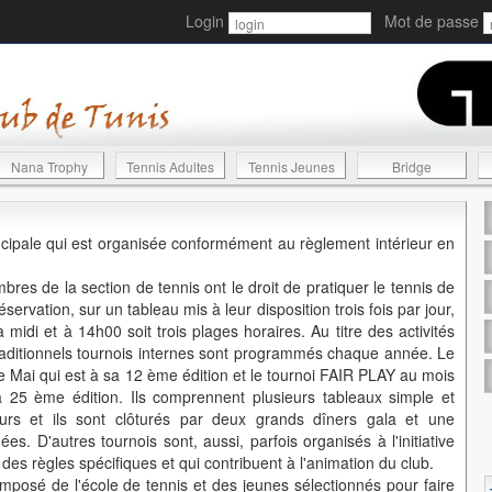
Login
Mot de passe
Nana Trophy
Tennis Adultes
Tennis Jeunes
Bridge
principale qui est organisée conformément au règlement intérieur en
res de la section de tennis ont le droit de pratiquer le tennis de
ervation, sur un tableau mis à leur disposition trois fois par jour,
 midi et à 14h00 soit trois plages horaires. Au titre des activités
aditionnels tournois internes sont programmés chaque année. Le
Mai qui est à sa 12 ème édition et le tournoi FAIR PLAY au mois
25 ème édition. Ils comprennent plusieurs tableaux simple et
rs et ils sont clôturés par deux grands dîners gala et une
hées. D'autres tournois sont, aussi, parfois organisés à l'initiative
es règles spécifiques et qui contribuent à l'animation du club.
omposé de l'école de tennis et des jeunes sélectionnés pour faire