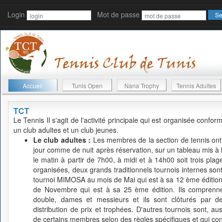
Login
Mot de passe
Accueil
Tunis Open
Nana Trophy
Tennis Adultes
TCT
Le Tennis
Il s'agit de l'activité principale qui est organisée conf
un club adultes et un club jeunes.
Le club adultes :
Les membres de la section de tennis ont l
jour comme de nuit après réservation, sur un tableau mis à leu
le matin à partir de 7h00, à midi et à 14h00 soit trois plage
organisées, deux grands traditionnels tournois internes s
tournoi MIMOSA au mois de Mai qui est à sa 12 ème édition
de Novembre qui est à sa 25 ème édition. Ils comprennen
double, dames et messieurs et ils sont clôturés par d
distribution de prix et trophées. D'autres tournois sont, auss
de certains membres selon des règles spécifiques et qui cont