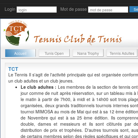
Login
Mot de passe
Accueil
Tunis Open
Nana Trophy
Tennis Adultes
TCT
Le Tennis
Il s'agit de l'activité principale qui est organisée conf
un club adultes et un club jeunes.
Le club adultes :
Les membres de la section de tennis ont l
jour comme de nuit après réservation, sur un tableau mis à leu
le matin à partir de 7h00, à midi et à 14h00 soit trois plage
organisées, deux grands traditionnels tournois internes s
tournoi MIMOSA au mois de Mai qui est à sa 12 ème édition
de Novembre qui est à sa 25 ème édition. Ils comprennen
double, dames et messieurs et ils sont clôturés par d
distribution de prix et trophées. D'autres tournois sont, auss
de certains membres selon des règles spécifiques et qui cont