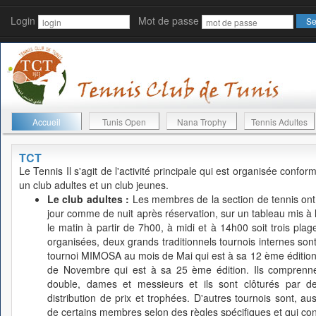
Login
Mot de passe
Accueil
Tunis Open
Nana Trophy
Tennis Adultes
TCT
Le Tennis
Il s'agit de l'activité principale qui est organisée conf
un club adultes et un club jeunes.
Le club adultes :
Les membres de la section de tennis ont l
jour comme de nuit après réservation, sur un tableau mis à leu
le matin à partir de 7h00, à midi et à 14h00 soit trois plage
organisées, deux grands traditionnels tournois internes s
tournoi MIMOSA au mois de Mai qui est à sa 12 ème édition
de Novembre qui est à sa 25 ème édition. Ils comprennen
double, dames et messieurs et ils sont clôturés par d
distribution de prix et trophées. D'autres tournois sont, auss
de certains membres selon des règles spécifiques et qui cont