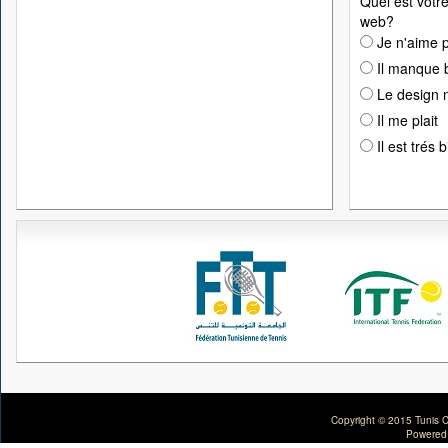
Quel est votre
web?
Je n'aime p
Il manque 
Le design n
Il me plait
Il est trés 
Copyright © 2015 Tunis C
Powered