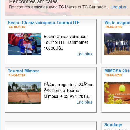
Rencontres amicales
Rencontres amicales avec TC Marsa et TC Carthage...
Lire plus
Bechri Chiraz vainqueur Tournoi ITF
Visite respo
24-10-2016
19-04-2016
Bechri Chiraz vainqueur
Tournoi ITF Hammamet
10000US...
Lire plus
Tournoi Mimosa
MIMOSA 201
15-04-2016
13-04-2016
DÃ©marrage de la 24Ã¨me
Ã©dition du Tournoi
Mimosa le 03 Avril 2016...
Lire plus
Sondage