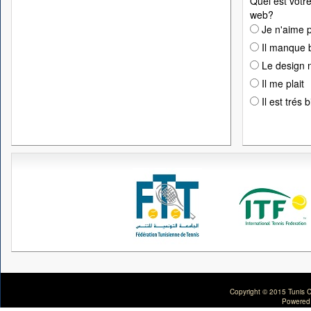
Quel est votre
web?
Je n'aime p
Il manque 
Le design n
Il me plait
Il est trés 
Copyright © 2015 Tunis C
Powered