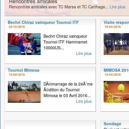
Rencontres amicales
Rencontres amicales avec TC Marsa et TC Carthage...
Lire plus
Bechri Chiraz vainqueur Tournoi ITF
Visite respo
24-10-2016
19-04-2016
Bechri Chiraz vainqueur
Tournoi ITF Hammamet
10000US...
Lire plus
Tournoi Mimosa
MIMOSA 201
15-04-2016
13-04-2016
DÃ©marrage de la 24Ã¨me
Ã©dition du Tournoi
Mimosa le 03 Avril 2016...
Lire plus
Sondage