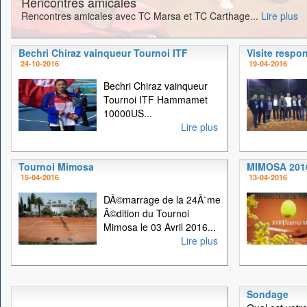
Rencontres amicales
Rencontres amicales avec TC Marsa et TC Carthage...
Lire plus
Bechri Chiraz vainqueur Tournoi ITF
Visite respo
24-10-2016
19-04-2016
Bechri Chiraz vainqueur
Tournoi ITF Hammamet
10000US...
Lire plus
Tournoi Mimosa
MIMOSA 201
15-04-2016
13-04-2016
DÃ©marrage de la 24Ã¨me
Ã©dition du Tournoi
Mimosa le 03 Avril 2016...
Lire plus
Sondage