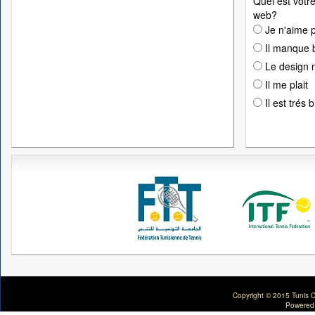
Quel est votre
web?
Je n'aime p
Il manque 
Le design n
Il me plait
Il est trés 
Copyright © 2015 Tunis C
Powered