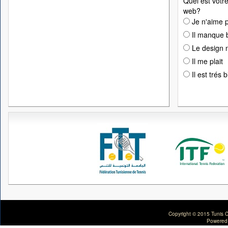
Quel est votre
web?
Je n'aime p
Il manque 
Le design n
Il me plait
Il est trés 
Copyright © 2015 Tunis C
Powered