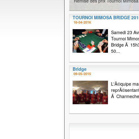
Remise des prix Tournoi Mimosa 
TOURNOI MIMOSA BRIDGE 201
16-04-2016
Samedi 23 Avr
Tournoi Mimo
Bridge Ã 15h
50...
Bridge
09-05-2015
L'Ã©quipe ma
reprÃ©sentant
Ã Charmechei