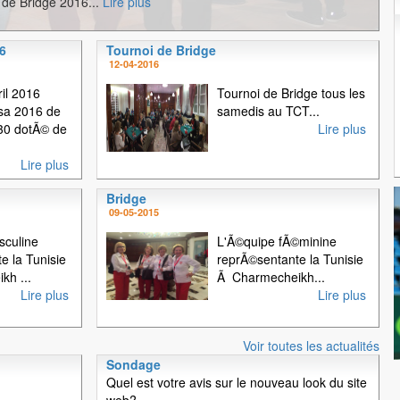
de Bridge 2016...
Lire plus
6
Tournoi de Bridge
1
2
3
12-04-2016
il 2016
Tournoi de Bridge tous les
sa 2016 de
samedis au TCT...
30 dotÃ© de
Lire plus
Lire plus
Bridge
09-05-2015
sculine
L'Ã©quipe fÃ©minine
e la Tunisie
reprÃ©sentante la Tunisie
kh ...
Ã Charmecheikh...
Lire plus
Lire plus
Voir toutes les actualités
Sondage
Quel est votre avis sur le nouveau look du site