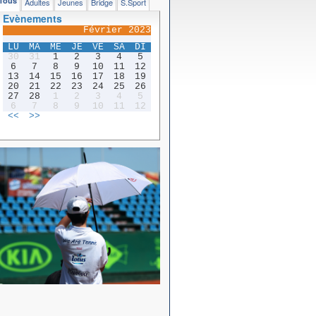
Tous
Adultes
Jeunes
Bridge
S.Sport
Evènements
Février 2023
LU
MA
ME
JE
VE
SA
DI
30
31
1
2
3
4
5
6
7
8
9
10
11
12
13
14
15
16
17
18
19
20
21
22
23
24
25
26
27
28
1
2
3
4
5
6
7
8
9
10
11
12
<<
>>