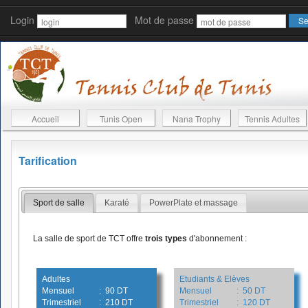
Login
Mot de passe
Accueil
Tunis Open
Nana Trophy
Tennis Adultes
Tarification
Sport de salle
Karaté
PowerPlate et massage
La salle de sport de TCT offre
trois types
d'abonnement :
Adultes
Etudiants & Elèves
Mensuel
: 90 DT
Mensuel
: 50 DT
Trimestriel
: 210 DT
Trimestriel
: 120 DT