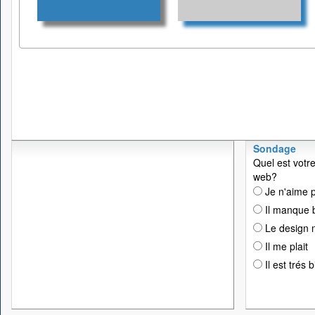
Sondage
Quel est votre
web?
Je n'aime p
Il manque 
Le design n
Il me plait
Il est trés 